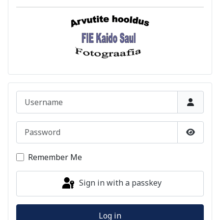
Username
Password
Show P
Remember Me
Sign in with a passkey
Log in