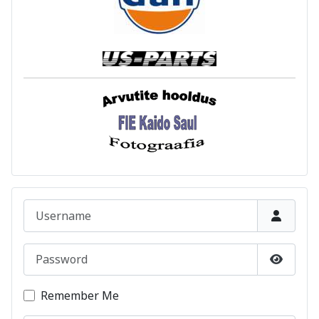
Username
Password
Show P
Remember Me