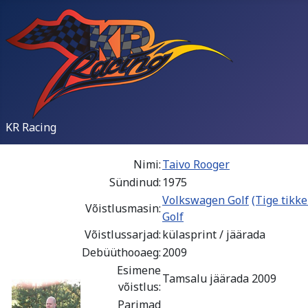
KR Racing
Nimi:
Taivo Rooger
Sündinud:
1975
Volkswagen Golf
(Tige tikke
Võistlusmasin:
Golf
Võistlussarjad:
külasprint / jäärada
Debüüthooaeg:
2009
Esimene
Tamsalu jäärada 2009
võistlus:
Parimad