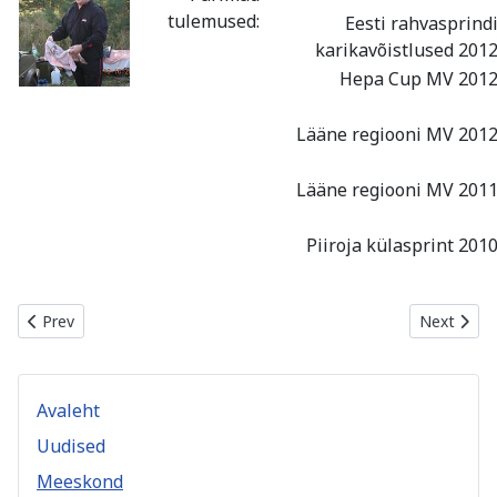
tulemused:
Eesti rahvasprind
karikavõistlused 201
Hepa Cup MV 201
Lääne regiooni MV 201
Lääne regiooni MV 201
Piiroja külasprint 201
Previous article: Rene Kanniste
Next articl
Prev
Next
Avaleht
Uudised
Meeskond